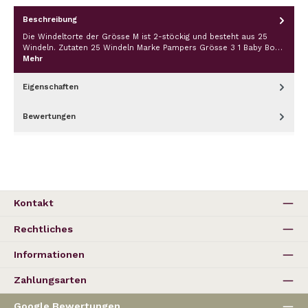
Beschreibung
Die Windeltorte der Grösse M ist 2-stöckig und besteht aus 25
Windeln. Zutaten 25 Windeln Marke Pampers Grösse 3 1 Baby Bo…
Mehr
Eigenschaften
Bewertungen
Kontakt
Rechtliches
Informationen
Zahlungsarten
Google Bewertungen