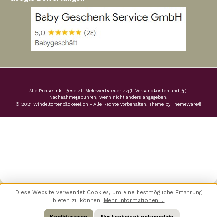
Alle Preise inkl. gesetzl. Mehrwertsteuer zzgl.
Versandkosten
und ggf.
Nachnahmegebühren, wenn nicht anders angegeben.
© 2021 Windeltortenbäckerei.ch - Alle Rechte vorbehalten. Theme by
ThemeWare®
Diese Website verwendet Cookies, um eine bestmögliche Erfahrung
bieten zu können.
Mehr Informationen ...
Konfigurieren
Nur technisch notwendige