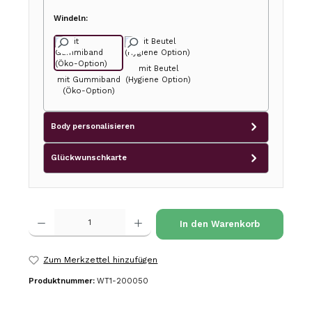
Windeln:
mit Beutel
mit Gummiband
(Hygiene Option)
(Öko-Option)
Body personalisieren
Glückwunschkarte
Produkt Anzahl: Gib den gewünschten Wert ein oder benutze die Schalt
In den Warenkorb
Zum Merkzettel hinzufügen
Produktnummer:
WT1-200050