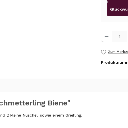
Glückwu
Produkt Anzah
Zum Merkze
Produktnum
chmetterling Biene"
d 2 kleine Nuscheli sowie einem Greifling.