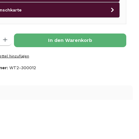
nschkarte
l: Gib den gewünschten Wert ein oder benutze die Schaltflächen 
In den Warenkorb
ttel hinzufügen
mer:
WT2-300012