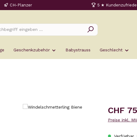
CH-Planzer
5 ★ Kundenzufriede
ge
Geschenkzubehör
Babystrauss
Geschlecht
Regulärer Prei
CHF 75
Preise inkl. 
Verfügbar, 