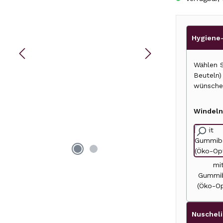
Hygiene-
Wählen S
Beuteln
wünsche
Windeln
mi
Gummi
(Öko-Op
Nuscheli