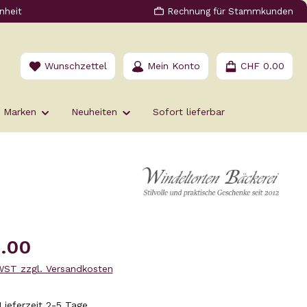
nheit
Rechnung für Stammkunden
Du hast 0 Produkte auf dem Merkzettel
Wunschzettel
Mein Konto
CHF 0.00
Marken
Neuheiten
Sofort lieferbar
s:
.00
MWST zzgl. Versandkosten
Lieferzeit 2-5 Tage