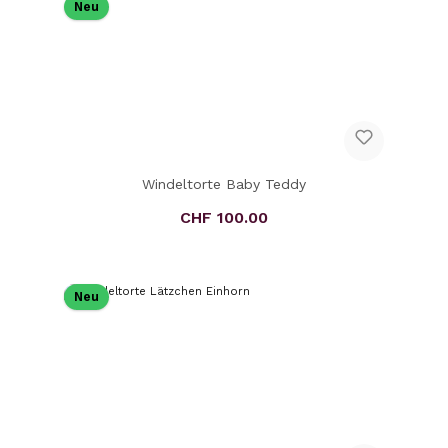
Neu
Windeltorte Baby Teddy
CHF 100.00
Regulärer Preis:
Neu