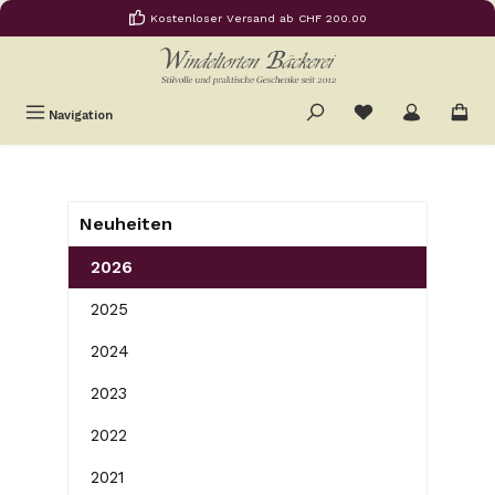
Kostenloser Versand ab CHF 200.00
Zum Hauptinhalt springen
Du hast 0 Produkte
Navigation
Neuheiten
2026
2025
2024
2023
2022
2021