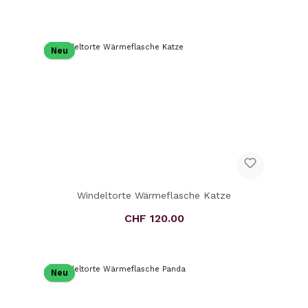
Neu
Windeltorte Wärmeflasche Katze
CHF 120.00
Regulärer Preis:
Neu