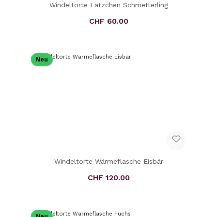
Windeltorte Lätzchen Schmetterling
CHF 60.00
Regulärer Preis:
Neu
Windeltorte Wärmeflasche Eisbär
CHF 120.00
Regulärer Preis:
Neu