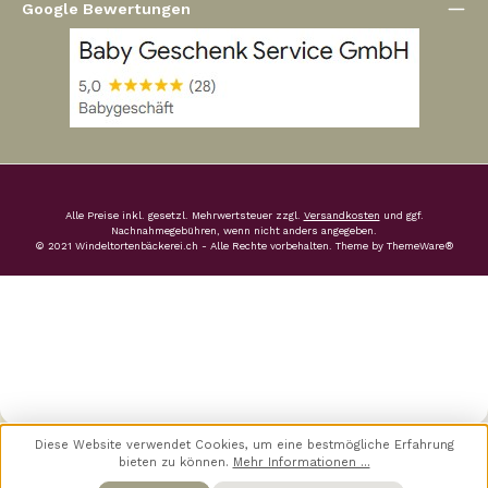
Google Bewertungen
Alle Preise inkl. gesetzl. Mehrwertsteuer zzgl.
Versandkosten
und ggf.
Nachnahmegebühren, wenn nicht anders angegeben.
© 2021 Windeltortenbäckerei.ch - Alle Rechte vorbehalten. Theme by
ThemeWare®
Diese Website verwendet Cookies, um eine bestmögliche Erfahrung
bieten zu können.
Mehr Informationen ...