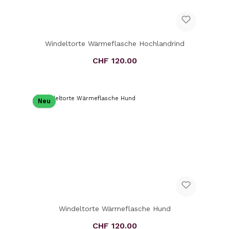
Windeltorte Wärmeflasche Hochlandrind
CHF 120.00
Regulärer Preis:
Neu
Windeltorte Wärmeflasche Hund
CHF 120.00
Regulärer Preis: